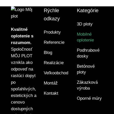
Rýchle
Kategórie
odkazy
3D ploty
Kvalitné
Produkty
Mobilné
oplotenie s
oplotenie
Referencie
rozumom.
Spoločnosť
Podhrabové
Blog
MÔJ PLOT
dosky
vznikla ako
Realizácie
Betónové
odpoveď na
ploty
Veľkoobchod
rastúci dopyt
po
Zákazková
Montáž
výroba
spoľahlivých,
Kontakt
estetických a
Oporné múry
cenovo
dostupných