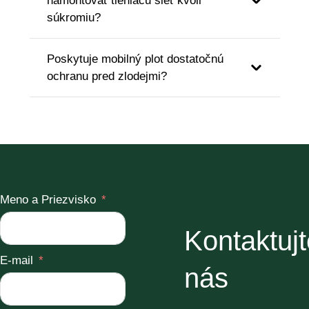
namontovať tieniacu sieť kvôli
súkromiu?
Poskytuje mobilný plot dostatočnú
ochranu pred zlodejmi?
Meno a Priezvisko
Kontaktujt
E-mail
nás