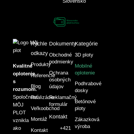
Slovensko
Rýchle
Dokumenty
Kategórie
odkazy
Obchodné
3D ploty
podmienky
Produkty
Kvalitné
Mobilné
Ochrana
oplotenie
oplotenie
Referencie
osobných
s
Podhrabové
Blog
údajov
rozumom.
dosky
Spoločnosť
Realizácie
Reklamačný
Betónové
formulár
MÔJ
Veľkoobchod
ploty
PLOT
Kontakt
Montáž
Zákazková
vznikla
výroba
ako
+421
Kontakt