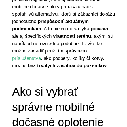
mobilné dočasné ploty prinášajú naozaj
spoľahlivú alternatívu, ktorú si zákazníci dokážu
jednoducho
prispôsobiť aktuálnym
podmienkam
. A to nielen čo sa týka
počasia
,
ale aj špecifických
vlastností terénu
, akými sú
napríklad nerovnosti a podobne. To všetko
možno zariadiť použitím správneho
príslušenstva
, ako podpery, kolíky či kotvy,
možno
bez trvalých zásahov do pozemkov.
Ako si vybrať
správne mobilné
dočasné oplotenie