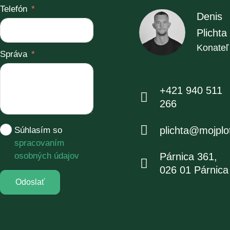
Telefón
Denis
Plichta
Konateľ
Správa
+421 940 511
266
plichta@mojplo
Súhlasím so
spracovaním
Párnica 361,
osobných údajov
026 01 Párnica
Odoslať