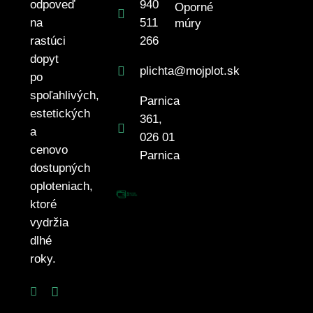
odpoveď
940
Oporné
na
511
múry
rastúci
266
dopyt
plichta@mojplot.sk
po
spoľahlivých,
Parnica
estetických
361,
a
026 01
cenovo
Parnica
dostupných
oploteniach,
ktoré
vydržia
dlhé
roky.