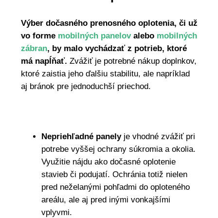
Výber dočasného prenosného oplotenia, či už
vo forme
mobilných panelov
alebo
mobilných
zábran
, by malo vychádzať z potrieb, ktoré
má napĺňať.
Zvážiť je potrebné nákup doplnkov,
ktoré zaistia jeho ďalšiu stabilitu, ale napríklad
aj bránok pre jednoduchší priechod.
Nepriehľadné panely
je vhodné zvážiť pri
potrebe vyššej ochrany súkromia a okolia.
Využitie nájdu ako dočasné oplotenie
stavieb či podujatí. Ochránia totiž nielen
pred neželanými pohľadmi do oploteného
areálu, ale aj pred inými vonkajšími
vplyvmi.