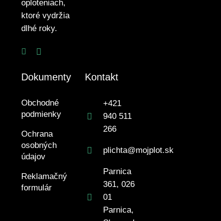
oploteniach,
ktoré vydržia
dlhé roky.
Dokumenty
Kontakt
Obchodné
+421
podmienky
940 511
266
Ochrana
osobných
plichta@mojplot.sk
údajov
Parnica
Reklamačný
361, 026
formulár
01
Parnica,