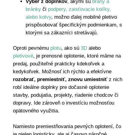
Výber z doplnkov
, akými sú
brány a
bránky
či
podpery, zaisťovacie kolíky,
alebo kotvy
, možno ďalej mobilné pletivo
prispôsobovať špecifickým podmienkam, s
ktorými sa zákazníci stretávajú.
Oproti pevnému
plotu
, ako sú
3D
alebo
pletivové
, je prenosné oplotenie, ktoré máme na
predaj, použiteľné prakticky kdekoľvek a
kedykoľvek. Možnosť ich rýchlo a efektívne
rozobrať, premiestniť, znovu umiestniť
z nich
robí ideálne doplnky pre dočasné oplotenie
stavby, podujatia, projekty, riadenie chodcov či
dopravy. Ide zároveň o investíciu možnosťou
opätovného využitia.
Namiesto premiestňovania pevných oplotení, čo
je nielen logisticky, ale aj časovo náročné,