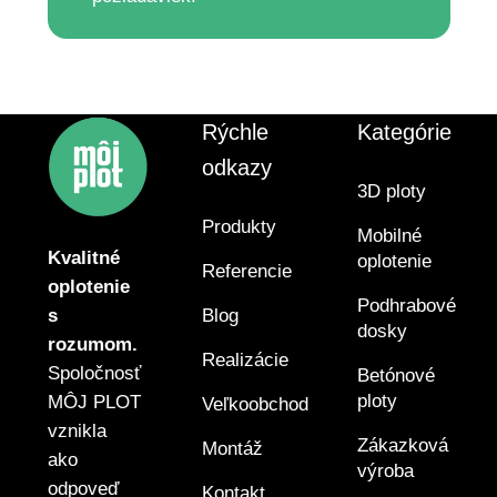
Rýchle
Kategórie
odkazy
3D ploty
Produkty
Mobilné
Kvalitné
oplotenie
Referencie
oplotenie
Podhrabové
Blog
s
dosky
rozumom.
Realizácie
Spoločnosť
Betónové
ploty
MÔJ PLOT
Veľkoobchod
vznikla
Zákazková
Montáž
ako
výroba
odpoveď
Kontakt