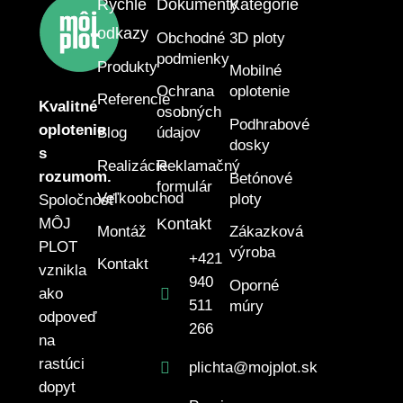
Rýchle
Dokumenty
Kategórie
odkazy
Obchodné
3D ploty
podmienky
Produkty
Mobilné
Ochrana
oplotenie
Referencie
Kvalitné
osobných
Podhrabové
oplotenie
Blog
údajov
dosky
s
Realizácie
Reklamačný
rozumom.
Betónové
formulár
Veľkoobchod
ploty
Spoločnosť
Kontakt
MÔJ
Montáž
Zákazková
PLOT
výroba
+421
Kontakt
vznikla
940
Oporné
ako
511
múry
odpoveď
266
na
rastúci
plichta@mojplot.sk
dopyt