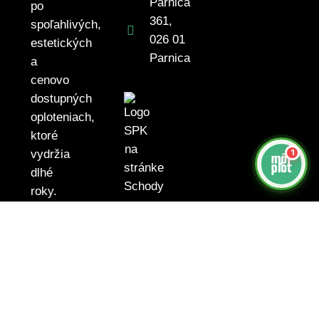
Parnica
po
361,
spoľahlivých,
026 01
estetických
Parnica
a
cenovo
dostupných
oploteniach,
ktoré
vydržia
dlhé
roky.
Web by
HAGRO
2026