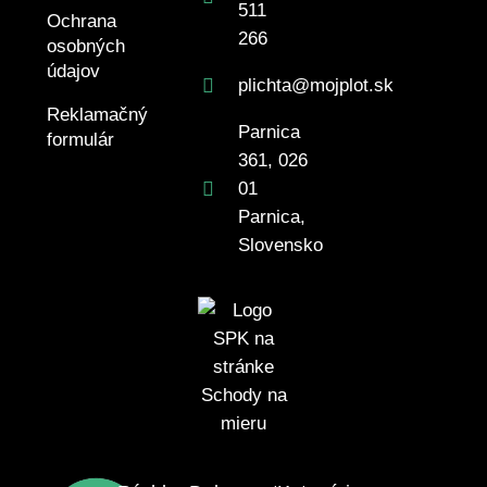
511
Ochrana
266
osobných
údajov
plichta@mojplot.sk
Reklamačný
Parnica
formulár
361, 026
01
Parnica,
Slovensko