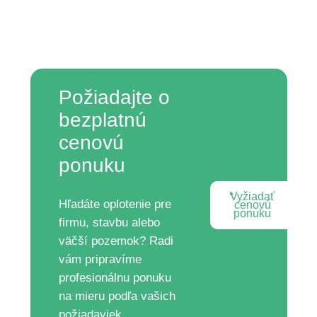
Požiadajte o
bezplatnú
cenovú
ponuku
Vyžiadať
Hľadáte oplotenie pre
cenovú
ponuku
firmu, stavbu alebo
väčší pozemok? Radi
vám pripravíme
profesionálnu ponuku
na mieru podľa vašich
požiadaviek.