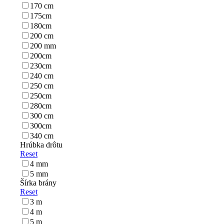
170 cm
175cm
180cm
200 cm
200 mm
200cm
230cm
240 cm
250 cm
250cm
280cm
300 cm
300cm
340 cm
Hrúbka drôtu
Reset
4 mm
5 mm
Šírka brány
Reset
3 m
4 m
5 m