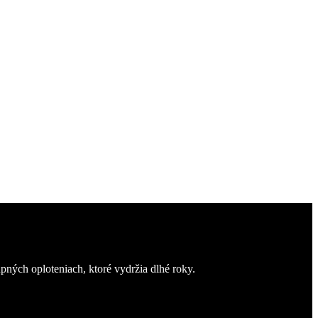
iek.
ných oploteniach, ktoré vydržia dlhé roky.