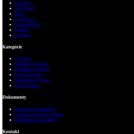
Produkty
Referencie
Blog
Realizácie
Veľkoobchod
Montáž
Kontakt
Kategórie
3D ploty
Mobilné oplotenie
Podhrabové dosky
Betónové ploty
Zákazková výroba
Oporné múry
Dokumenty
Obchodné podmienky
Ochrana osobných údajov
Reklamačný formulár
Kontakt