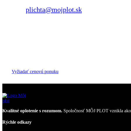
plichta@mojplot.sk
Párnica 361, 026 01 Párnica
Požiadajte o bezplatnú cenovú
Hľadáte oplotenie pre firmu, stavbu alebo väčší pozemok? Radi
Vyžiadať cenovú ponuku
Kvalitné oplotenie s rozumom.
Spoločnosť MÔJ PLOT vznikla ako od
Rýchle odkazy