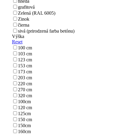
hnedá
grafitová
Zelená (RAL 6005)
Zinok
čierna
sivá (prirodzená farba betónu)
Výška
Reset
100 cm
103 cm
123 cm
153 cm
173 cm
203 cm
220 cm
270 cm
320 cm
100cm
120 cm
125cm
150 cm
150cm
160cm