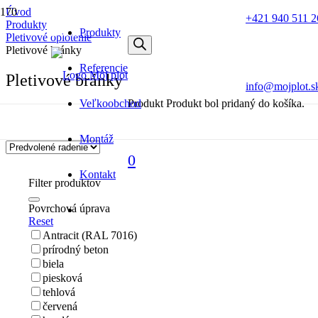
Úvod
+421 940 511 2
Produkty
Bohatý výber plotov a brán za skvelé ceny!
Produkty
Pletivové oplotenie
Pletivové bránky
Odpovieme do 
Referencie
Pletivové bránky
info@mojplot.s
Veľkoobchod
Produkt
Produkt
bol pridaný do košíka.
Montáž
0
Kontakt
Filter produktov
Povrchová úprava
Reset
Antracit (RAL 7016)
prírodný beton
biela
piesková
tehlová
červená