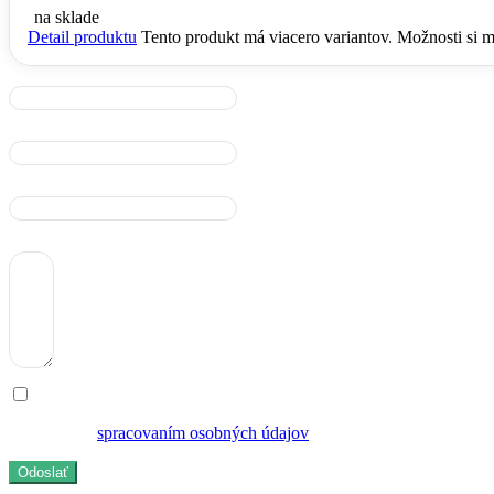
na sklade
Detail produktu
Tento produkt má viacero variantov. Možnosti si m
Meno a Priezvisko
E-mail
Telefón
Správa
Súhlasím so
spracovaním osobných údajov
Odoslať