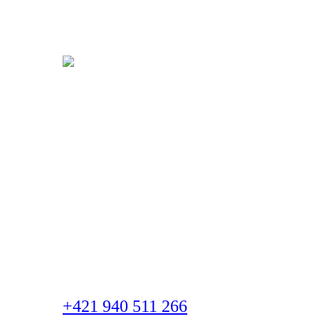
Kontaktujte nás
Denis Plichta
Konateľ
+421 940 511 266