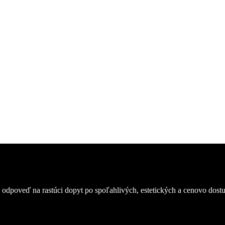
 ponuku
 vám pripravíme profesionálnu ponuku na mieru podľa vašich požiadav
poveď na rastúci dopyt po spoľahlivých, estetických a cenovo dostup